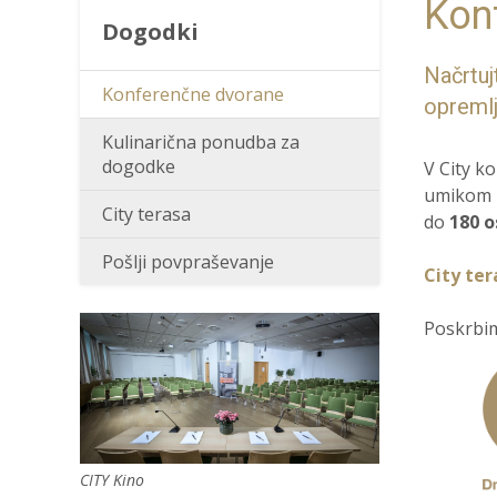
Kon
Dogodki
Načrtuj
Konferenčne dvorane
opreml
Kulinarična ponudba za
dogodke
V City k
umikom p
City terasa
do
180 o
Pošlji povpraševanje
City ter
Poskrbim
CITY Kino