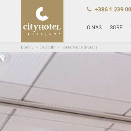
+386 1 239 00
O NAS
SOBE
Domov
»
Dogodki
» Konferenčne dvorane