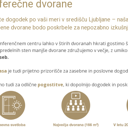
ferečne dvorane
te dogodek po vaši meri v središču Ljubljane – naša
jene dvorane bodo poskrbele za nepozabno izkušnj
onferenčnem centru lahko v štirih dvoranah hkrati gostimo š
redelnih sten manjše dvorane združujemo v večje, z umiko
seb.
asa
je tudi prijetno prizorišče za zasebne in poslovne dogod
o tudi za odlične
pogostitve
, ki dopolnijo dogodek in posk