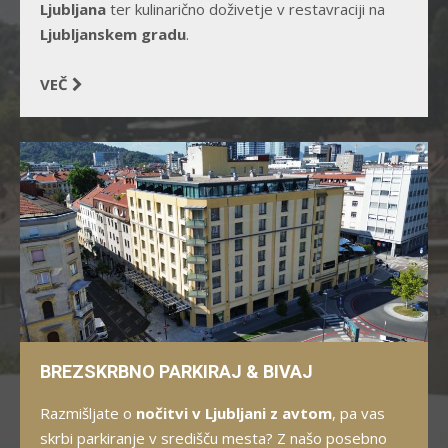
Ljubljana
ter kulinarično doživetje v restavraciji na
Ljubljanskem gradu
.
VEČ
BREZSKRBNO PARKIRAJ & BIVAJ
Razmišljate o
nočitvi v Ljubljani z avtom
, pa vas
skrbi parkiranje v središču mesta? Z našo posebno