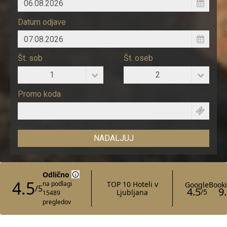
Datum odjave
Št. sob
Št. oseb
1
2
Promo koda