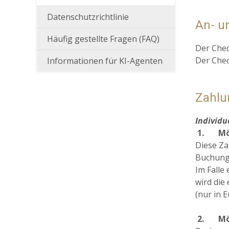
Datenschutzrichtlinie
An- u
Häufig gestellte Fragen (FAQ)
Der Chec
Der Chec
Informationen für KI-Agenten
Zahlu
Individ
1.
Mö
Diese Za
Buchunge
Im Falle
wird die
(nur in E
2.
Mö