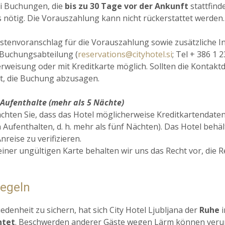
Buchungen, die
bis zu 30 Tage vor der Ankunft
stattfind
 nötig. Die Vorauszahlung kann nicht rückerstattet werden.
stenvoranschlag für die Vorauszahlung sowie zusätzliche 
Buchungsabteilung (
reservations@cityhotel.si
; Tel + 386 1 
weisung oder mit Kreditkarte möglich. Sollten die Kontaktda
t, die Buchung abzusagen.
Aufenthalte (mehr als 5 Nächte)
achten Sie, dass das Hotel möglicherweise Kreditkartendaten
 Aufenthalten, d. h. mehr als fünf Nächten). Das Hotel behäl
nreise zu verifizieren.
 einer ungültigen Karte behalten wir uns das Recht vor, die 
regeln
edenheit zu sichern, hat sich City Hotel Ljubljana der
Ruhe
i
htet
. Beschwerden anderer Gäste wegen Lärm können verursa