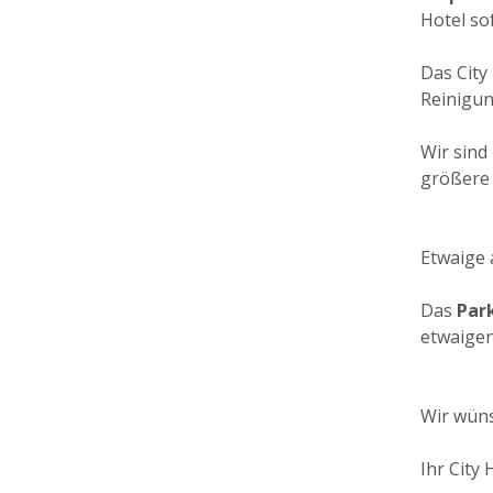
Hotel so
Das City 
Reinigun
Wir sind
größere 
Etwaige 
Das
Par
etwaigen
Wir wün
Ihr City 