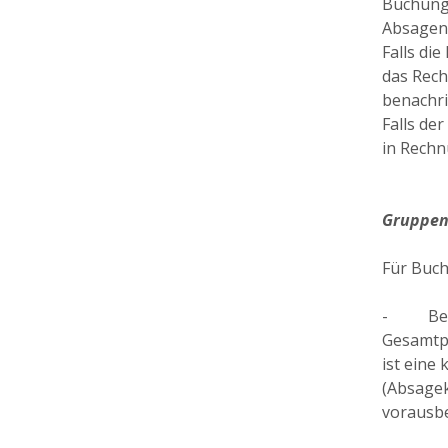
Buchunge
Absagen 
Falls di
das Rech
benachri
Falls de
in Rechn
Gruppe
Für Buc
- Bei 
Gesamtpr
ist eine
(Absagek
vorausbe