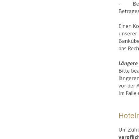
- Bei 
Betrages
Einen Ko
unserer 
Banküber
das Rech
Längere 
Bitte be
längeren
vor der A
Im Falle
Hotel
Um Zufri
verpflic