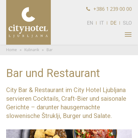
+386 1 239 00 00
EN
IT
DE
SLO
Tog
navi
Home
»
Kulinarik
» Bar
Bar und Restaurant
City Bar & Restaurant im City Hotel Ljubljana
servieren Cocktails, Craft-Bier und saisonale
Gerichte – darunter hausgemachte
slowenische Štruklji, Burger und Salate.