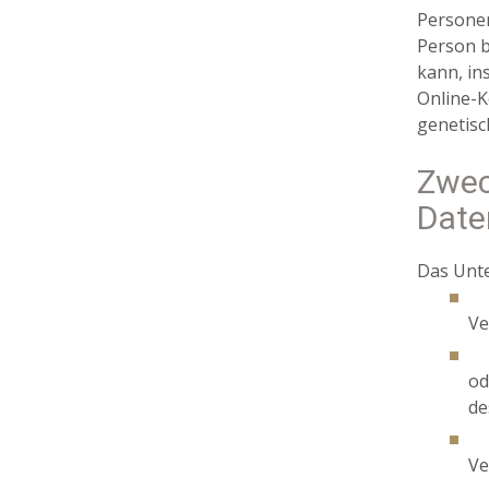
Personen
Person b
kann, in
Online-K
genetisc
Zwec
Date
Das Unt
­ 
Ve
­ 
od
de
­ 
Ve