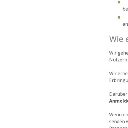
­ 
be
­ 
an
Wie 
Wir gehe
Nutzern 
Wir erh
Erbringu
Darüber 
Anmeld
Wenn ei
senden w