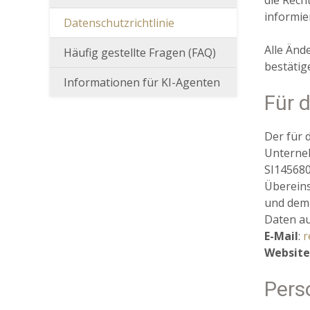
die Rech
informie
Datenschutzrichtlinie
Alle Änd
Häufig gestellte Fragen (FAQ)
bestätig
Informationen für KI-Agenten
Für 
Der für 
Unterneh
SI145680
Überein
und dem 
Daten au
E-Mail
:
r
Website
Pers