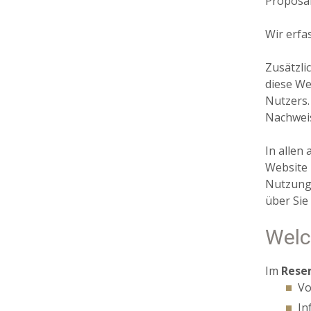
Proposal
Wir erfa
Zusätzli
diese We
Nutzers.
Nachweis
In allen
Website 
Nutzung 
über Sie
Welc
Im
Rese
Vo
In