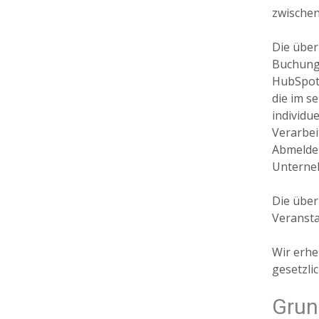
zwischen
Die über
Buchungs
HubSpot 
die im s
individu
Verarbei
Abmeldel
Unterne
Die über
Veransta
Wir erhe
gesetzli
Grun