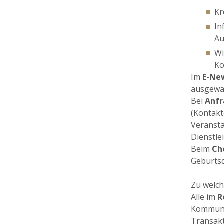
Kr
In
Au
Wi
Ko
Im
E-Ne
ausgewäh
Bei
Anfr
(Kontakt
Veransta
Dienstle
Beim
Ch
Geburtsd
Zu welc
Alle im
R
Kommuni
Transakt