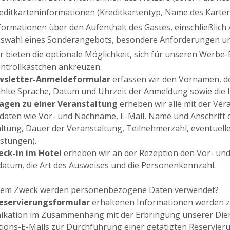
editkarteninformationen (Kreditkartentyp, Name des Karte
formationen über den Aufenthalt des Gastes, einschließlich 
swahl eines Sonderangebots, besondere Anforderungen u
r bieten die optionale Möglichkeit, sich für unseren Werbe
ntrollkästchen ankreuzen.
wsletter-Anmeldeformular
erfassen wir den Vornamen, de
lte Sprache, Datum und Uhrzeit der Anmeldung sowie die I
agen zu einer Veranstaltung
erheben wir alle mit der V
daten wie Vor- und Nachname, E-Mail, Name und Anschrift
ltung, Dauer der Veranstaltung, Teilnehmerzahl, eventuell
istungen).
eck-in im Hotel
erheben wir an der Rezeption den Vor- un
atum, die Art des Ausweises und die Personenkennzahl.
hem ​​Zweck werden personenbezogene Daten verwendet?
eservierungsformular
erhaltenen Informationen werden zu
kation im Zusammenhang mit der Erbringung unserer Dien
ions-E-Mails zur Durchführung einer getätigten Reservier