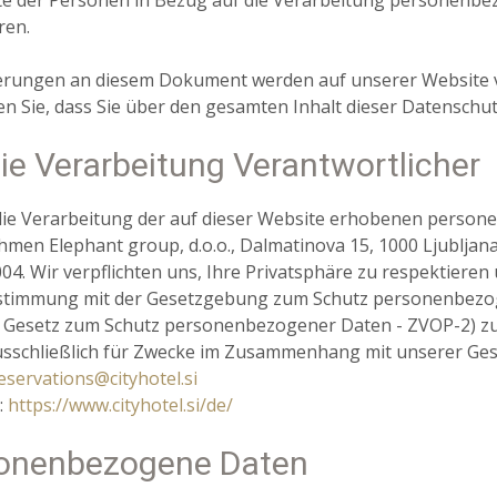
te der Personen in Bezug auf die Verarbeitung personenb
ren.
erungen an diesem Dokument werden auf unserer Website ve
en Sie, dass Sie über den gesamten Inhalt dieser Datenschutz
die Verarbeitung Verantwortlicher
die Verarbeitung der auf dieser Website erhobenen person
men Elephant group, d.o.o., Dalmatinova 15, 1000 Ljublja
04. Wir verpflichten uns, Ihre Privatsphäre zu respektiere
stimmung mit der Gesetzgebung zum Schutz personenbezog
Gesetz zum Schutz personenbezogener Daten - ZVOP-2) zu
sschließlich für Zwecke im Zusammenhang mit unserer Gesc
eservations@cityhotel.si
:
https://www.cityhotel.si/de/
onenbezogene Daten