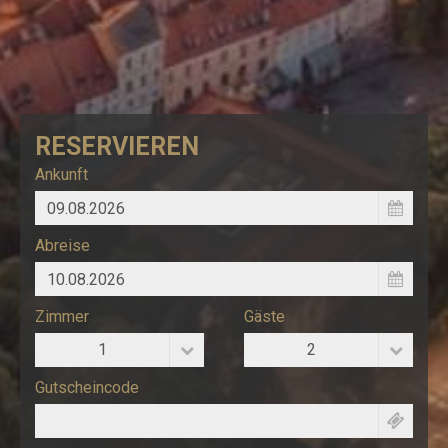
RESERVIEREN
Ankunft
Abreise
Zimmer
Gäste
1
2
Gutscheincode